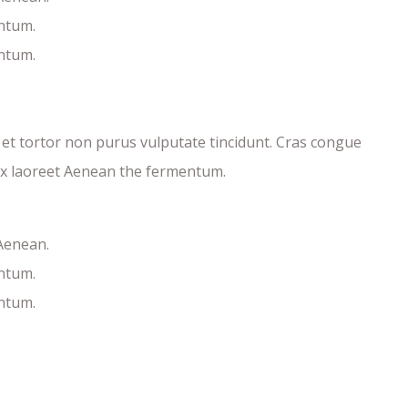
ntum.
ntum.
c et tortor non purus vulputate tincidunt. Cras congue
ex laoreet Aenean the fermentum.
 Aenean.
ntum.
ntum.