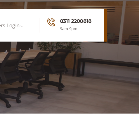
0311 2200818
rs Login
9am-9pm