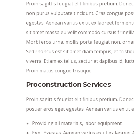
Proin sagittis feugiat elit finibus pretium. Donec
non purus vulputate tincidunt. Cras congue pos
egestas. Aenean varius ex ut ex laoreet fermen
sit amet massa eu velit commodo cursus fringilla 
Morbi eros urna, mollis porta feugiat non, orna
Sed rhoncus est sit amet diam tempus, et tristiq
viverra. Etiam ex tellus, sectur at dapibus id, luct
Proin mattis congue tristique.
Proconstruction Services
Proin sagittis feugiat elit finibus pretium. Done
posuer eros eget egestas. Aenean varius ex ut 
Providing all materials, labor equipment.
Eget Egestas. Aenean varius ex ut ex laoreet