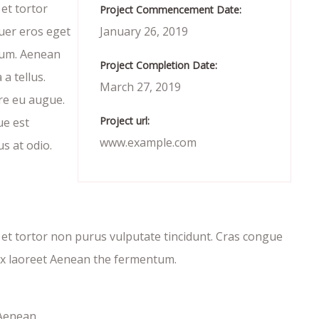
 et tortor
Project Commencement Date:
uer eros eget
January 26, 2019
tum. Aenean
Project Completion Date:
a tellus.
March 27, 2019
re eu augue.
Project url:
ue est
www.example.com
us at odio.
c et tortor non purus vulputate tincidunt. Cras congue
ex laoreet Aenean the fermentum.
 Aenean.